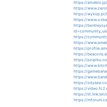
https://ameblo.j
https://www.ze
https://wykop.pl/
https://www.ozba
https://bentleys
id=community_us
https://communit
https://www.ameb
https://profile.
https://beacons.a
https://poipiku.
https://www.bitc
https://gameban
https://www.ban
https://odysee.
https://video.fc
https://lit.link/e
https://mforum.