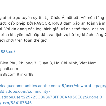
giải trí trực tuyến uy tín tại Châu Á, nổi bật với nền tảng
 Được cấp phép bởi PAGCOR, RR88 đảm bảo an toàn và mi
. Với đa dạng các loại hình giải trí như thể thao, casino
trình khuyến mãi hấp dẫn và dịch vụ hỗ trợ khách hàng 
ời chơi trên toàn thế giới.
rr888.co/
3
 Bien Phu, Phuong 3, Quan 3, Ho Chi Minh, Viet Nam
gmail.com
rr88com #linkrr88
celeaguecommunities.adobe.com/t5/user/viewprofilepage
ce3d.adobe.com/community-
org.adobe.user:225723C068673FFD0A495CE0@AdobeID
et/user/534197646