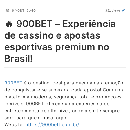
9 MONTHS AGO
331 views
🔥 900BET – Experiência
de cassino e apostas
esportivas premium no
Brasil!
900BET
é o destino ideal para quem ama a emoção
de conquistar e se superar a cada aposta! Com uma
plataforma moderna, segurança total e promoções
incríveis, 900BET oferece uma experiência de
entretenimento de alto nível, onde a sorte sempre
sorri para quem ousa jogar!
Website:
https://900bett.com.br/