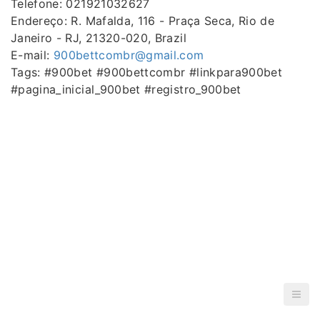
Telefone: 021921032627
Endereço: R. Mafalda, 116 - Praça Seca, Rio de
Janeiro - RJ, 21320-020, Brazil
E-mail:
900bettcombr@gmail.com
Tags: #900bet #900bettcombr #linkpara900bet
#pagina_inicial_900bet #registro_900bet