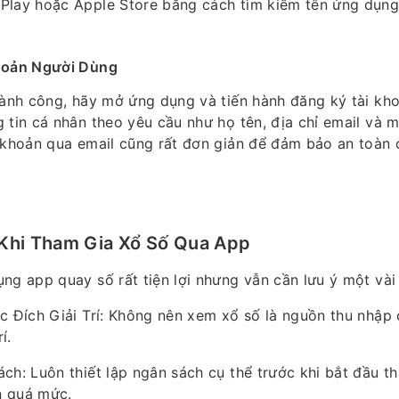
Play hoặc Apple Store bằng cách tìm kiếm tên ứng dụng
Khoản Người Dùng
thành công, hãy mở ứng dụng và tiến hành đăng ký tài kh
 tin cá nhân theo yêu cầu như họ tên, địa chỉ email và 
 khoản qua email cũng rất đơn giản để đảm bảo an toàn 
Khi Tham Gia Xổ Số Qua App
ng app quay số rất tiện lợi nhưng vẫn cần lưu ý một vài
c Đích Giải Trí: Không nên xem xổ số là nguồn thu nhập 
í.
ch: Luôn thiết lập ngân sách cụ thể trước khi bắt đầu t
ốn quá mức.