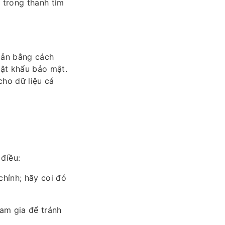
 trong thanh tìm
oản bằng cách
mật khẩu bảo mật.
cho dữ liệu cá
 điều:
chính; hãy coi đó
ham gia để tránh