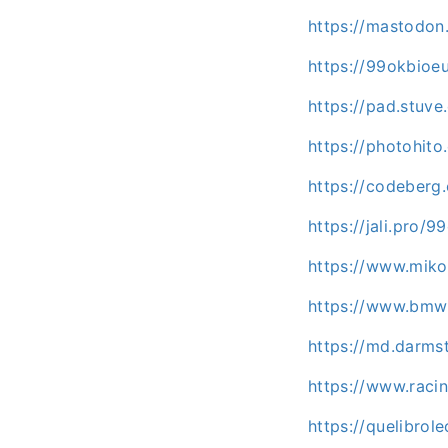
https://mastodo
https://99okbio
https://pad.stuv
https://photohito
https://codeber
https://jali.pro/
https://www.mik
https://www.bmw
https://md.darms
https://www.rac
https://quelibro