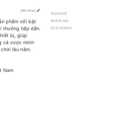
240 views
Expand all
Back to top
sản phẩm nổi bật
ổi thưởng hấp dẫn.
Go to bottom
iết bị, giúp
g cá cược minh
 chơi lâu năm.
ệt Nam