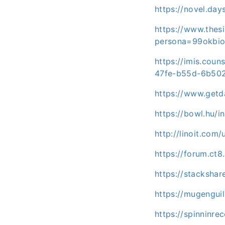
https://novel.da
https://www.thes
persona=99okbi
https://imis.cou
47fe-b55d-6b50
https://www.get
https://bowl.hu/
http://linoit.co
https://forum.ct
https://stackshar
https://mugengui
https://spinninr