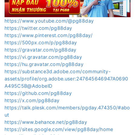
https://www.youtube.com/@pg88day
https://twitter.com/pg88day
https://www.pinterest.com/pg88day/
https://500px.com/p/pg88day
https://gravatar.com/pg88day
https://vi.gravatar.com/pg88day
https://hu.gravatar.com/pg88day
https://substance3d.adobe.com/community-
assets/profile/org.adobe.user:247645646947A0690
A495C5B@AdobeID
https://github.com/pg88day
https://x.com/pg88day
https://talk.plesk.com/members/pgday.474350/#abo
ut
https://www.behance.net/pg88day
https://sites.google.com/view/pg88day/home