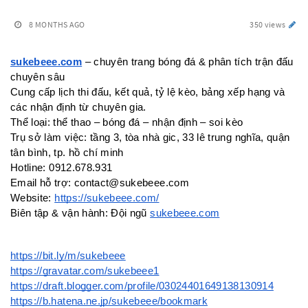
8 MONTHS AGO
350 views
sukebeee.com
 – chuyên trang bóng đá & phân tích trận đấu 
chuyên sâu
Cung cấp lịch thi đấu, kết quả, tỷ lệ kèo, bảng xếp hạng và 
các nhận định từ chuyên gia. 
Thể loại: thể thao – bóng đá – nhận định – soi kèo
Trụ sở làm việc: tầng 3, tòa nhà gic, 33 lê trung nghĩa, quận 
tân bình, tp. hồ chí minh
Hotline: 0912.678.931
Email hỗ trợ: contact@sukebeee.com
Website: 
https://sukebeee.com/
Biên tập & vận hành: Đội ngũ 
sukebeee.com
https://bit.ly/m/sukebeee
https://gravatar.com/sukebeee1
https://draft.blogger.com/profile/03024401649138130914
https://b.hatena.ne.jp/sukebeee/bookmark