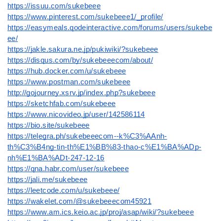
https://issuu.com/sukebeee
https://www.pinterest.com/sukebeee1/_profile/
https://easymeals.qodeinteractive.com/forums/users/sukebe
ee/
https://jakle.sakura.ne.jp/pukiwiki/?sukebeee
https://disqus.com/by/sukebeeecom/about/
https://hub.docker.com/u/sukebeee
https://www.postman.com/sukebeee
http://gojourney.xsrv.jp/index.php?sukebeee
https://sketchfab.com/sukebeee
https://www.nicovideo.jp/user/142586114
https://bio.site/sukebeee
https://telegra.ph/sukebeeecom--k%C3%AAnh-
th%C3%B4ng-tin-th%E1%BB%83-thao-c%E1%BA%ADp-
nh%E1%BA%ADt-247-12-16
https://qna.habr.com/user/sukebeee
https://jali.me/sukebeee
https://leetcode.com/u/sukebeee/
https://wakelet.com/@sukebeeecom45921
https://www.am.ics.keio.ac.jp/proj/asap/wiki/?sukebeee