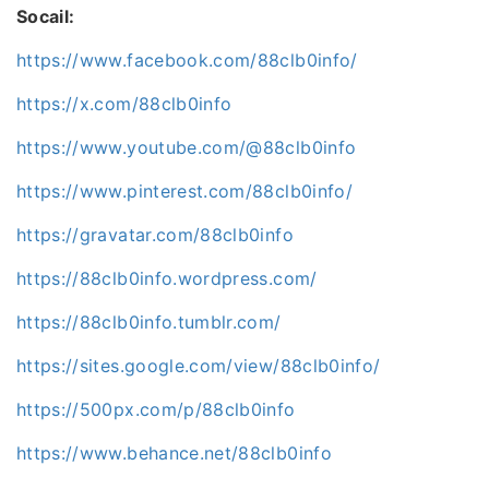
Socail:
https://www.facebook.com/88clb0info/
https://x.com/88clb0info
https://www.youtube.com/@88clb0info
https://www.pinterest.com/88clb0info/
https://gravatar.com/88clb0info
https://88clb0info.wordpress.com/
https://88clb0info.tumblr.com/
https://sites.google.com/view/88clb0info/
https://500px.com/p/88clb0info
https://www.behance.net/88clb0info