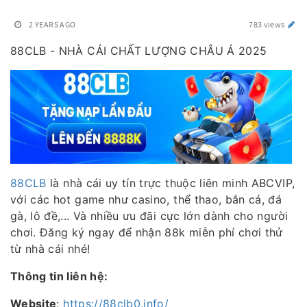
2 YEARS AGO
783 views
88CLB - NHÀ CÁI CHẤT LƯỢNG CHÂU Á 2025
88CLB
là nhà cái uy tín trực thuộc liên minh ABCVIP,
với các hot game như casino, thể thao, bắn cá, đá
gà, lô đề,... Và nhiều ưu đãi cực lớn dành cho người
chơi. Đăng ký ngay để nhận 88k miễn phí chơi thử
từ nhà cái nhé!
Thông tin liên hệ:
Website
:
https://88clb0.info/