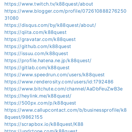
https://www.twitch.tv/k88quest/about
https://www.blogger.com/profile/072610888276250
31080
https://disqus.com/by/k88quest/about/
https://qiita.com/k88quest
https://gravatar.com/k88quest
https://github.com/k88quest
https://issuu.com/k88quest
https://profile.hatena.ne.jp/k88quest/
https://gitlab.com/k88quest
https://www.speedrun.com/users/k88quest
https://www.renderosity.com/users/id:1792486
https://www.bitchute.com/channel/AaDbFeuZwB3e
https://heylink.me/k88quest/
https://500px.com/p/k88quest
https://www.callupcontact.com/b/businessprofile/k8
8quest/9862155
https://scrapbox.io/k88quest/K88
https://undrtone.com/k88quest