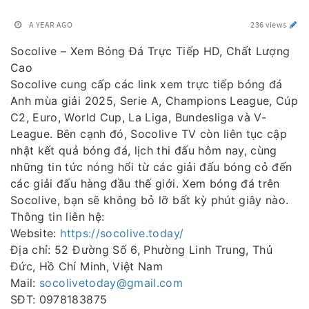
A YEAR AGO
236 views
Socolive – Xem Bóng Đá Trực Tiếp HD, Chất Lượng
Cao
Socolive cung cấp các link xem trực tiếp bóng đá
Anh mùa giải 2025, Serie A, Champions League, Cúp
C2, Euro, World Cup, La Liga, Bundesliga và V-
League. Bên cạnh đó, Socolive TV còn liên tục cập
nhật kết quả bóng đá, lịch thi đấu hôm nay, cùng
những tin tức nóng hổi từ các giải đấu bóng cỏ đến
các giải đấu hàng đầu thế giới. Xem bóng đá trên
Socolive, bạn sẽ không bỏ lỡ bất kỳ phút giây nào.
Thông tin liên hệ:
Website:
https://socolive.today/
Địa chỉ: 52 Đường Số 6, Phường Linh Trung, Thủ
Đức, Hồ Chí Minh, Việt Nam
Mail:
socolivetoday@gmail.com
SĐT: 0978183875