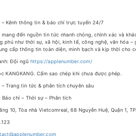
m
– Kênh thông tin & báo chí trực tuyến 24/7
m
mang đến nguồn tin tức nhanh chóng, chính xác và khác
phú như thời sự, xã hội, kinh tế, công nghệ, văn hóa – giả
ng cấp thông tin toàn diện, minh bạch và kịp thời cho 
hành: Đội ngũ
https://applenumber.com/
ộc KANGKANG. Cấm sao chép khi chưa được phép.
m
– Trang tin tức & phân tích chuyên sâu
– Báo chí – Thời sự – Phân tích
Tầng 10, Tòa nhà Vietcomreal, 68 Nguyễn Huệ, Quận 1, TP
.123
tact@applenumber.com