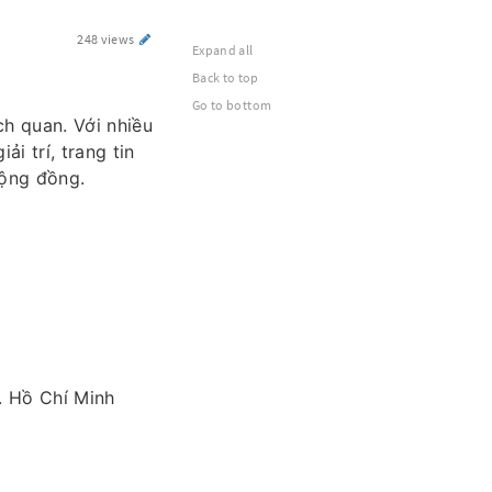
248 views
Expand all
Back to top
Go to bottom
h quan. Với nhiều
i trí, trang tin
cộng đồng.
. Hồ Chí Minh