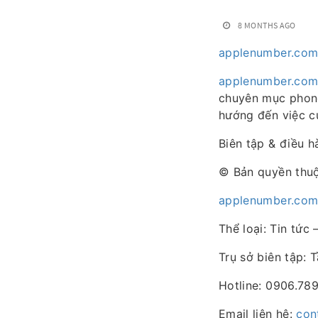
8 MONTHS AGO
applenumber.co
applenumber.co
chuyên mục phong 
hướng đến việc cu
Biên tập & điều 
© Bản quyền thu
applenumber.co
Thể loại: Tin tức 
Trụ sở biên tập: 
Hotline: 0906.789
Email liên hệ:
con