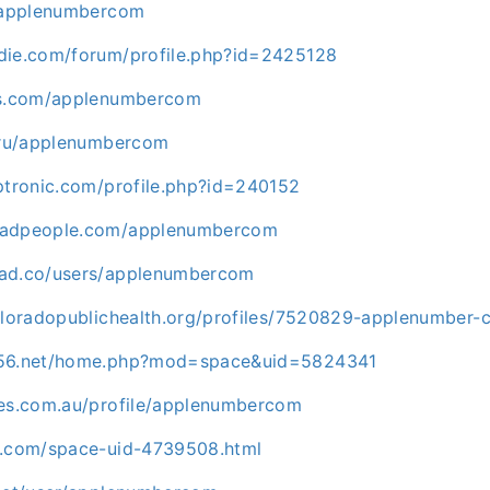
k/applenumbercom
die.com/forum/profile.php?id=2425128
ves.com/applenumbercom
e.ru/applenumbercom
yptronic.com/profile.php?id=240152
badpeople.com/applenumbercom
pad.co/users/applenumbercom
coloradopublichealth.org/profiles/7520829-applenumber
y56.net/home.php?mod=space&uid=5824341
ges.com.au/profile/applenumbercom
m.com/space-uid-4739508.html