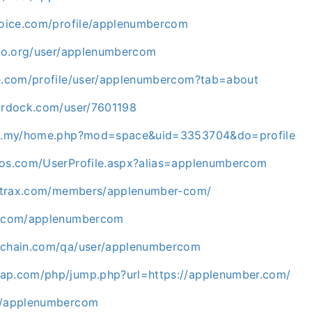
avoice.com/profile/applenumbercom
rsbo.org/user/applenumbercom
ve.com/profile/user/applenumbercom?tab=about
tardock.com/user/7601198
com.my/home.php?mod=space&uid=3353704&do=profile
los.com/UserProfile.aspx?alias=applenumbercom
zortrax.com/members/applenumber-com/
ps.com/applenumbercom
ichain.com/qa/user/applenumbercom
ap.com/php/jump.php?url=https://applenumber.com/
om/applenumbercom