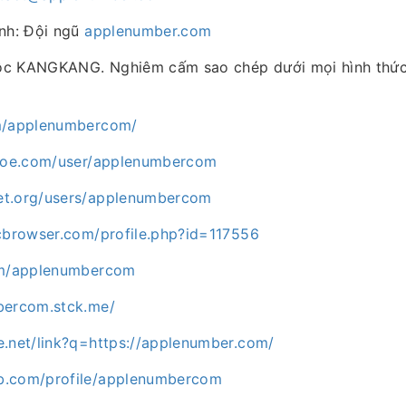
ành: Đội ngũ
applenumber.com
ộc KANGKANG. Nghiêm cấm sao chép dưới mọi hình thức
om/applenumbercom/
shoe.com/user/applenumbercom
et.org/users/applenumbercom
icbrowser.com/profile.php?id=117556
com/applenumbercom
bercom.stck.me/
e.net/link?q=https://applenumber.com/
b.com/profile/applenumbercom