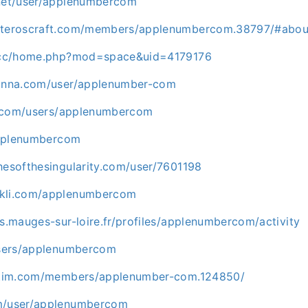
.net/user/applenumbercom
esteroscraft.com/members/applenumbercom.38797/#abou
av.cc/home.php?mod=space&uid=4179176
einna.com/user/applenumber-com
lly.com/users/applenumbercom
/applenumbercom
hesofthesingularity.com/user/7601198
ckli.com/applenumbercom
ns.mauges-sur-loire.fr/profiles/applenumbercom/activity
/users/applenumbercom
aitim.com/members/applenumber-com.124850/
om/user/applenumbercom