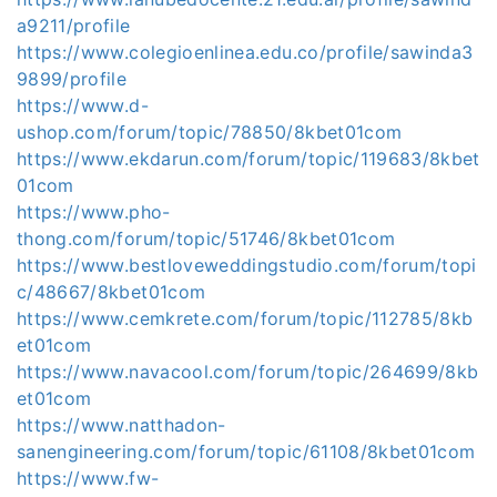
a9211/profile
https://www.colegioenlinea.edu.co/profile/sawinda3
9899/profile
https://www.d-
ushop.com/forum/topic/78850/8kbet01com
https://www.ekdarun.com/forum/topic/119683/8kbet
01com
https://www.pho-
thong.com/forum/topic/51746/8kbet01com
https://www.bestloveweddingstudio.com/forum/topi
c/48667/8kbet01com
https://www.cemkrete.com/forum/topic/112785/8kb
et01com
https://www.navacool.com/forum/topic/264699/8kb
et01com
https://www.natthadon-
sanengineering.com/forum/topic/61108/8kbet01com
https://www.fw-