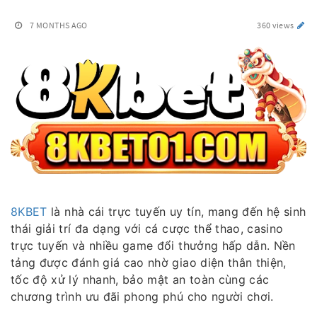
7 MONTHS AGO
360 views
8KBET
là nhà cái trực tuyến uy tín, mang đến hệ sinh
thái giải trí đa dạng với cá cược thể thao, casino
trực tuyến và nhiều game đổi thưởng hấp dẫn. Nền
tảng được đánh giá cao nhờ giao diện thân thiện,
tốc độ xử lý nhanh, bảo mật an toàn cùng các
chương trình ưu đãi phong phú cho người chơi.