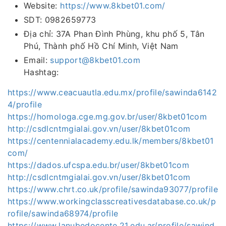
Website:
https://www.8kbet01.com/
SDT: 0982659773
Địa chỉ: 37A Phan Đình Phùng, khu phố 5, Tân
Phú, Thành phố Hồ Chí Minh, Việt Nam
Email:
support@8kbet01.com
Hashtag:
https://www.ceacuautla.edu.mx/profile/sawinda6142
4/profile
https://homologa.cge.mg.gov.br/user/8kbet01com
http://csdlcntmgialai.gov.vn/user/8kbet01com
https://centennialacademy.edu.lk/members/8kbet01
com/
https://dados.ufcspa.edu.br/user/8kbet01com
http://csdlcntmgialai.gov.vn/user/8kbet01com
https://www.chrt.co.uk/profile/sawinda93077/profile
https://www.workingclasscreativesdatabase.co.uk/p
rofile/sawinda68974/profile
https://www.lanubedocente.21.edu.ar/profile/sawind