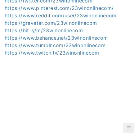
https://twitter.com/23winonlinecom
https://www.pinterest.com/23winonlinecom/
https://www.reddit.com/user/23winonlinecom
https://gravatar.com/23winonlinecom
https://bit.ly/m/23winonlinecom
https://www.behance.net/23winonlinecom
https://www.tumblr.com/23winonlinecom
https://www.twitch.tv/23winonlinecom