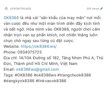
10 MONTHS AGO
191 views
OK8386
là nhà cái “sân khấu của may mắn” nơi mỗi
ván cược đều như một màn trình diễn đầy kịch tính
và bất ngờ. Hòa mình vào OK8386, người chơi cảm
nhận trọn vẹn sự phấn khích, nơi chiến thắng luôn
chực chờ ngay sau từng cú đặt cược.
Website:
https://ok8386.ws/
Phone: 0934075725
Địa chỉ: 14/10A Đường số 182, Tăng Nhơn Phú A, Thủ
Đức, Thành phố Hồ Chí Minh, Việt Nam
Email:
ok8386ws@gmail.com
Tags: #OK8386 #ok8386ws #trangchuok8386
#dangkyok8386 #linkvaook8386